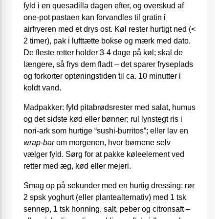
fyld i en quesadilla dagen efter, og overskud af
one-pot pastaen kan forvandles til gratin i
airfryeren med et drys ost. Køl rester hurtigt ned (<
2 timer), pak i lufttætte bokse og mærk med dato.
De fleste retter holder 3-4 dage på køl; skal de
længere, så frys dem fladt – det sparer fryseplads
og forkorter optøningstiden til ca. 10 minutter i
koldt vand.
Madpakker: fyld pitabrødsrester med salat, humus
og det sidste kød eller bønner; rul lynstegt ris i
nori-ark som hurtige “sushi-burritos”; eller lav en
wrap-bar
om morgenen, hvor børnene selv
vælger fyld. Sørg for at pakke køleelement ved
retter med æg, kød eller mejeri.
Smag op på sekunder med en hurtig dressing: rør
2 spsk yoghurt (eller plantealternativ) med 1 tsk
sennep, 1 tsk honning, salt, peber og citronsaft –