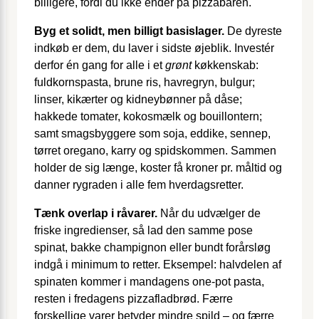
billigere, fordi du ikke ender på pizzabaren.
Byg et solidt, men billigt basislager.
De dyreste
indkøb er dem, du laver i sidste øjeblik. Investér
derfor én gang for alle i et
grønt
køkkenskab:
fuldkorns­pasta, brune ris, havregryn, bulgur;
linser, kikærter og kidneybønner på dåse;
hakkede tomater, kokosmælk og bouillontern;
samt smagsbyggere som soja, eddike, sennep,
tørret oregano, karry og spidskommen. Sammen
holder de sig længe, koster få kroner pr. måltid og
danner rygraden i alle fem hverdagsretter.
Tænk overlap i råvarer.
Når du udvælger de
friske ingredienser, så lad den samme pose
spinat, bakke champignon eller bundt forårsløg
indgå i minimum to retter. Eksempel: halvdelen af
spinaten kommer i mandagens one-pot pasta,
resten i fredagens pizzafladbrød. Færre
forskellige varer betyder mindre spild – og færre