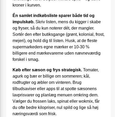
kroner i kurven.
Én samlet indkøbsliste sparer både tid og
impulskøb.
Skriv listen, mens du kigger i skabe
og fryser, så du kun noterer dét, der mangler.
Sortér den efter butiksgange (grønt, kolonial, frost,
mejeri), og hold dig til listen. Husk, at de fleste
supermarkeders egne mærker er 10-30 %
billigere end mærkevarerne uden nævneværdig
forskel i smag.
Køb efter sæson og frys strategisk.
Tomater,
agurk og bær er billige om sommeren; kål,
rodfrugter og æbler om vinteren. Brug
tilbudsaviser eller apps til at spotte sæsonens
lavprisvarer og planlæg menuen omkring dem.
Vælger du frossen laks, spinat eller wokmix, får
du ofte bedre kilopriser, nul spild og lige så høj
næringsværdi som frisk.