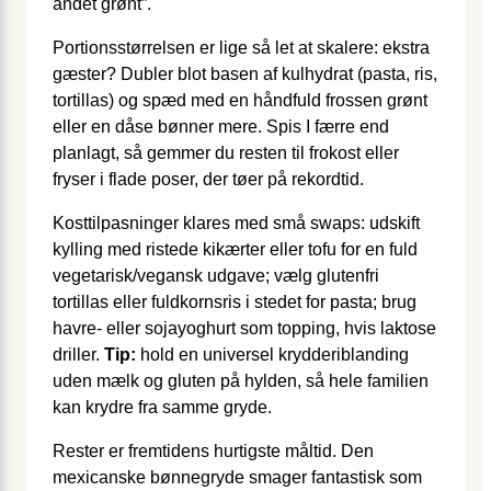
andet grønt”.
Portionsstørrelsen er lige så let at skalere: ekstra
gæster? Dubler blot basen af kulhydrat (pasta, ris,
tortillas) og spæd med en håndfuld frossen grønt
eller en dåse bønner mere. Spis I færre end
planlagt, så gemmer du resten til frokost eller
fryser i flade poser, der tøer på rekordtid.
Kosttilpasninger klares med små swaps: udskift
kylling med ristede kikærter eller tofu for en fuld
vegetarisk/vegansk udgave; vælg glutenfri
tortillas eller fuldkornsris i stedet for pasta; brug
havre- eller sojayoghurt som topping, hvis laktose
driller.
Tip:
hold en universel krydderiblanding
uden mælk og gluten på hylden, så hele familien
kan krydre fra samme gryde.
Rester er fremtidens hurtigste måltid. Den
mexicanske bønnegryde smager fantastisk som