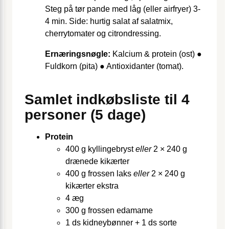
Steg på tør pande med låg (eller airfryer) 3-
4 min. Side: hurtig salat af salatmix,
cherrytomater og citrondressing.
Ernæringsnøgle:
Kalcium & protein (ost) ●
Fuldkorn (pita) ● Antioxidanter (tomat).
Samlet indkøbsliste til 4
personer (5 dage)
Protein
400 g kyllingebryst
eller
2 × 240 g
drænede kikærter
400 g frossen laks
eller
2 × 240 g
kikærter ekstra
4 æg
300 g frossen edamame
1 ds kidneybønner + 1 ds sorte