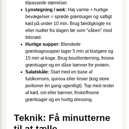
tilpassede størrelser.
Lynstegning / wok:
Høj varme + hurtige
bevægelser = sprøde grøntsager og saftigt
kød på under 10 min. Brug færdigkogte ris
eller nudler fra dagen før som “våben” mod
tidsnød.
Hurtige supper:
Blendede
grøntsagssupper tager 5 min at klargøre og
15 min at koge. Brug bouillonterning, frosne
grøntsager og en dåse bønner for protein.
Salatskåle:
Start med en base af
fuldkornsris, quinoa eller linser (kog store
portioner én gang ugentligt). Top med rester
af kød, ost eller bønner, friske/frosne
grøntsager og en hurtig dressing.
Teknik: Få minutterne
til at tælle