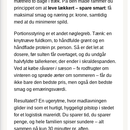
mæthed to dage i træk. På dén måde rammer du
princippet om at
leve lækkert – spare smart
: få
maksimal smag og næring pr. krone, samtidig
med at du minimerer spild.
Portionsstyring er et andet nøglegreb. Tænk: en
knytnæve fuldkorn, to håndfulde grønt og en
håndflade protein pr. person. Så er det let at
dosere, før sulten får overtaget, og du undgår
halvfyldte tallerkener, der ender i skraldespanden.
Ved at købe
råvarer i sæson
– fx rodfrugter om
vinteren og sprøde ærter om sommeren – får du
ikke bare den bedste pris, men også den bedste
smag og ernæringsværdi.
Resultatet? En ugerytme, hvor madlavningen
glider ind som et hurtigt, hyggeligt pitstop i stedet
for et logistisk mareridt. Du sparer tid, du sparer
penge, og hele familien spiser sundere – alt
sammen på kun 30 minutter pr. aften.