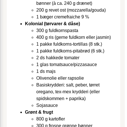
bønner (à ca. 240 g drænet)
200 g revet ost (mozzarella/gouda)
1 bæger cremefraiche 9 %
Kolonial (tørvarer & dåse)
300 g fuldkornspasta
400 g ris (gerne fuldkorn eller jasmin)
1 pakke fuldkorns-tortillas (8 stk.)
1 pakke fuldkorns-pitabrød (6 stk.)
2 ds hakkede tomater
1 glas tomatsauce/pizzasauce
1 ds majs
Olivenolie eller rapsolie
Basis­krydderi: salt, peber, tørret
oregano, tex-mex krydderi (eller
spidskommen + paprika)
Sojasauce
Grønt & frugt
800 g kartofler
300 g frosne grønne bønner