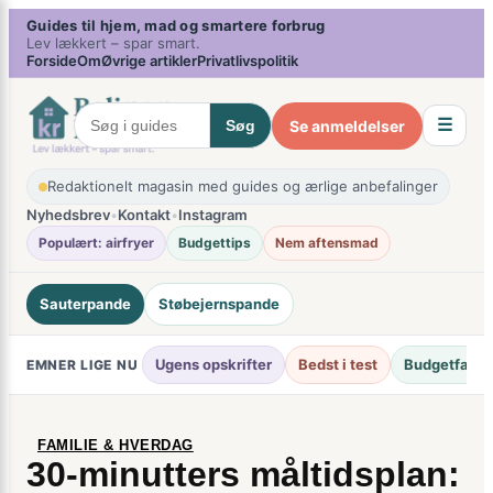
Spring
×
Guides til hjem, mad og smartere forbrug
Lev lækkert – spar smart.
til
Forside
Om
Øvrige artikler
Privatlivspolitik
indhold
☰
Se anmeldelser
Søg
Redaktionelt magasin med guides og ærlige anbefalinger
Nyhedsbrev
•
Kontakt
•
Instagram
Populært: airfryer
Budgettips
Nem aftensmad
Sauterpande
Støbejernspande
Ugens opskrifter
Bedst i test
Budgetfavori
EMNER LIGE NU
FAMILIE & HVERDAG
30-minutters måltidsplan: