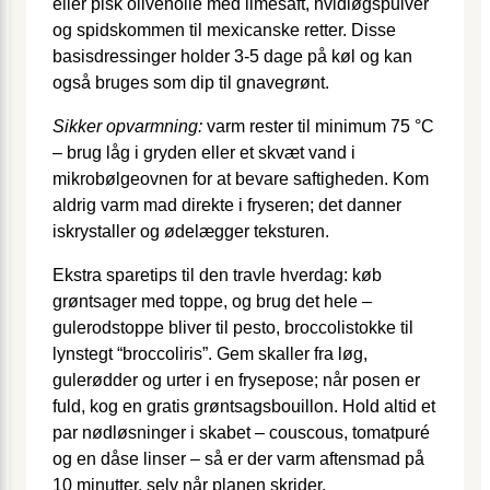
eller pisk olivenolie med limesaft, hvidløgspulver
og spidskommen til mexicanske retter. Disse
basisdressinger holder 3-5 dage på køl og kan
også bruges som dip til gnavegrønt.
Sikker opvarmning:
varm rester til minimum 75 °C
– brug låg i gryden eller et skvæt vand i
mikrobølgeovnen for at bevare saftigheden. Kom
aldrig varm mad direkte i fryseren; det danner
iskrystaller og ødelægger teksturen.
Ekstra sparetips til den travle hverdag: køb
grøntsager med toppe, og brug det hele –
gulerodstoppe bliver til pesto, broccolistokke til
lynstegt “broccoliris”. Gem skaller fra løg,
gulerødder og urter i en frysepose; når posen er
fuld, kog en gratis grøntsagsbouillon. Hold altid et
par nødløsninger i skabet – couscous, tomatpuré
og en dåse linser – så er der varm aftensmad på
10 minutter, selv når planen skrider.