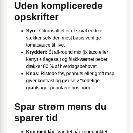
Uden komplicerede
opskrifter
Syre:
Citronsaft eller et skvat eddike
vækker selv den mest basis venlige
tomatsauce til live.
Krydderi:
Ét all-round mix (fx taco eller
karry) + flagesalt og friskkværnet peber
dækker 80 % af hverdagsbehovet.
Knas:
Ristede frø, peanuts eller groft rasp
giver kontrast og gør selv “kedelige”
grøntsager populære hos børn.
Spar strøm mens du
sparer tid
Kog med låg:
Vandet når kogepunktet