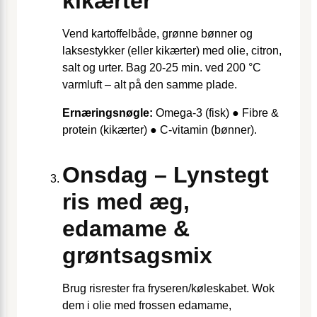
kikærter
Vend kartoffelbåde, grønne bønner og
laksestykker (eller kikærter) med olie, citron,
salt og urter. Bag 20-25 min. ved 200 °C
varmluft – alt på den samme plade.
Ernæringsnøgle:
Omega-3 (fisk) ● Fibre &
protein (kikærter) ● C-vitamin (bønner).
Onsdag – Lynstegt
ris med æg,
edamame &
grøntsagsmix
Brug risrester fra fryseren/køleskabet. Wok
dem i olie med frossen edamame,