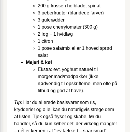
200 g frossen helbladet spinat
3 peberfrugter (blandede farver)
3 gulerødder
1 pose cherrytomater (300 g)
2 løg + 1 hvidløg
1 citron
1 pose salatmix eller 1 hoved sprød
salat
Mejeri & køl
Ekstra: evt. yoghurt naturel til
morgenmad/madpakker (ikke
nødvendig til opskrifterne, men ofte på
tilbud og god at have).
Tip:
Har du allerede basisvarer som ris,
krydderier og olie, kan du naturligvis strege dem
af listen. Tjek også fryser og skabe, før du
handler, så du kun køber det, der virkelig mangler
– dét er kernen i at “lev lækkert – spar smart”.