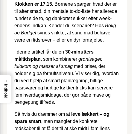
Klokken er 17.15.
Børnene spørger, hvad der er
til aftensmad, din mentale to-do-liste har allerede
rundet side to, og dankortet sukker efter week­
endens indkøb. Kender du scenariet? Hos
Bolig
og Budget
synes vi ikke, at sund mad behøver
være en tidsrøver – eller en dyr fornøjelse.
I denne artikel får du en
30-minutters
måltidsplan
, som kombinerer
grøntsager,
fuldkorn og masser af smag
med priser, der
holder sig på fornuftsniveau. Vi viser dig, hvordan
→
du ved hjælp af smart planlægning, billige
Indhold
basisvarer og hurtige køkkentricks kan servere
fem hverdagsmiddage, der gør både mave og
pengepung tilfreds.
Så hvis du drømmer om at
leve lækkert – og
spare smart
, men mangler de konkrete
redskaber til at få det til at ske midt i familiens