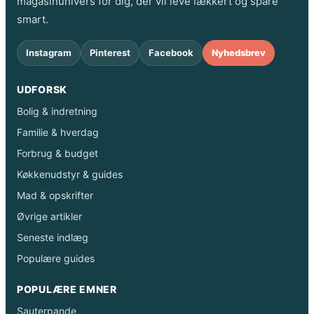
magasinunivers for dig, der vil leve lækkert og spare
smart.
Instagram
Pinterest
Facebook
Nyhedsbrev
UDFORSK
Bolig & indretning
Familie & hverdag
Forbrug & budget
Køkkenudstyr & guides
Mad & opskrifter
Øvrige artikler
Seneste indlæg
Populære guides
POPULÆRE EMNER
Sauterpande