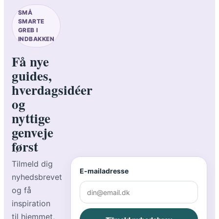
SMÅ
SMARTE
GREB I
INDBAKKEN
Få nye
guides,
hverdagsidéer
og
nyttige
genveje
først
Tilmeld dig
E-mailadresse
nyhedsbrevet
og få
inspiration
til hjemmet,