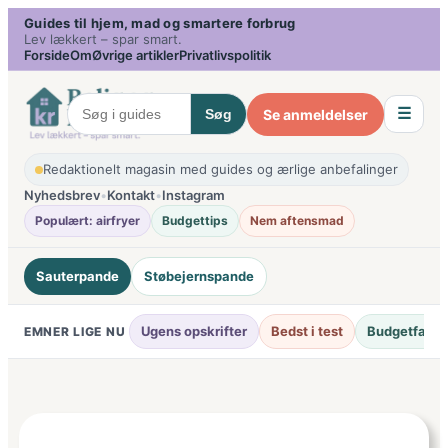
Spring
Guides til hjem, mad og smartere forbrug
Lev lækkert – spar smart.
til
Forside
Om
Øvrige artikler
Privatlivspolitik
indhold
☰
Se anmeldelser
Søg
Redaktionelt magasin med guides og ærlige anbefalinger
Nyhedsbrev
•
Kontakt
•
Instagram
Populært: airfryer
Budgettips
Nem aftensmad
Sauterpande
Støbejernspande
Ugens opskrifter
Bedst i test
Budgetfavori
EMNER LIGE NU